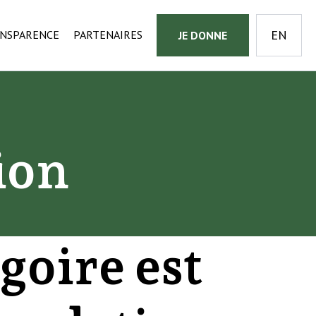
NSPARENCE
PARTENAIRES
JE DONNE
ion
goire est